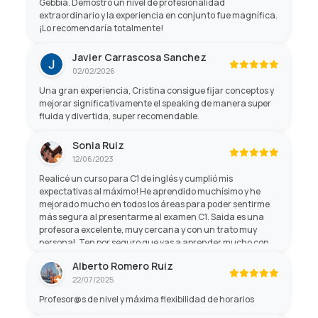
Gebbia. Demostró un nivel de profesionalidad
extraordinario y la experiencia en conjunto fue magnífica.
¡Lo recomendaría totalmente!
Javier Carrascosa Sanchez
02/02/2026
Una gran experiencia, Cristina consigue fijar conceptos y
mejorar significativamente el speaking de manera super
fluida y divertida, super recomendable.
Sonia Ruiz
12/06/2023
Realicé un curso para C1 de inglés y cumplió mis
expectativas al máximo! He aprendido muchísimo y he
mejorado mucho en todos los áreas para poder sentirme
más segura al presentarme al examen C1. Saida es una
profesora excelente, muy cercana y con un trato muy
personal. Ten por seguro que vas a aprender mucho con
ella, y no sólo de gramática, sino de cultura general! Son
Alberto Romero Ruiz
profesores profesionales con mucha paciencia y mano
22/07/2025
amable.
Profesor@s de nivel y máxima flexibilidad de horarios