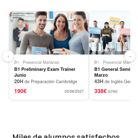
‹
›
B1 · Presencial Mañanas
B1 · Presencial Mañana
B1 Preliminary Exam Trainer
B1 General Semi-A
Junio
Marzo
20H
43H
de Preparación Cambridge
de Inglés Genera
190€
338€
375€
02/06/2027
Miles de alumnos satisfechos