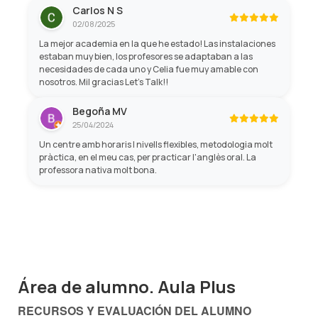
Carlos N S
02/08/2025
La mejor academia en la que he estado! Las instalaciones
estaban muy bien, los profesores se adaptaban a las
necesidades de cada uno y Celia fue muy amable con
nosotros. Mil gracias Let's Talk!!
Begoña MV
25/04/2024
Un centre amb horaris I nivells flexibles, metodologia molt
pràctica, en el meu cas, per practicar l'anglès oral. La
professora nativa molt bona.
Área de alumno. Aula Plus
RECURSOS Y EVALUACIÓN DEL ALUMNO