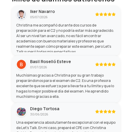
Iker Navarro
05/07/2026
Christina me acompañó durante dos cursos de
preparación para el C2 y no podría estar más agradecido.
Al ser un nivel tan avanzado, no es fácil encontrar
academias con buenos materiales y profesores que
realmente sepan cómo preparar este examen, pero Let's
Talk superó todas mis expectativas.
Basil Roselló Esteve
01/07/2026
Muchísimas gracias a Christina por su gran trabajo
preparándonos para el examen de C2. Es una profesora
excelente que se esfuerza para llevarte a tu límite y que lo
hagas lo mejor posible el día del examen. He aprendido
muchísimo gracias a ella.
Diego Tortosa
30/06/2026
Una experiencia absolutamente excepcional con el equipo
de Let's Talk. En mi caso, preparé el CPE con Christina