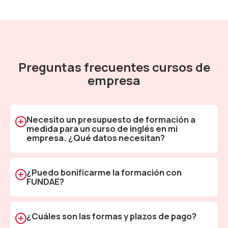
Preguntas frecuentes cursos de
empresa
Necesito un presupuesto de formación a
medida para un curso de inglés en mi
empresa. ¿Qué datos necesitan?
Para calcular un presupuesto de formación a medida
para empresas necesitaremos conocer al menos
¿Puedo bonificarme la formación con
estos detalles: número de alumnos, objetivos del
FUNDAE?
curso, duración, lugar de impartición del curso, nivel
Sí, los cursos de inglés a medida para empresas son
actual de los alumnos.
Solicitar Presupuesto...
bonificables a través de FUNDAE. Nos encargamos
¿Cuáles son las formas y plazos de pago?
de gestionar todos los trámites necesarios para que