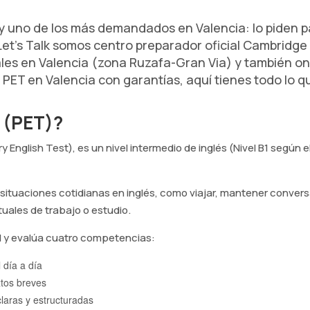
oy uno de los más demandados en Valencia: lo piden p
 Let's Talk somos centro preparador oficial Cambridg
les en Valencia (zona Ruzafa-Gran Via) y también onl
 PET en Valencia con garantías, aquí tienes todo lo q
1 (PET)?
ry English Test), es un nivel intermedio de inglés (Nivel B1 seg
situaciones cotidianas en inglés, como viajar,
mantener convers
uales de trabajo o estudio.
el y evalúa cuatro competencias:
 día a día
xtos breves
aras y estructuradas