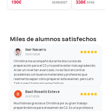
190€
338€
375€
02/06/2027
Miles de alumnos satisfechos
Iker Navarro
05/07/2026
Christina me acompañó durante dos cursos de
preparación para el C2 y no podría estar más agradecido.
Al ser un nivel tan avanzado, no es fácil encontrar
academias con buenos materiales y profesores que
realmente sepan cómo preparar este examen, pero Let's
Talk superó todas mis expectativas.
Basil Roselló Esteve
01/07/2026
Muchísimas gracias a Christina por su gran trabajo
preparándonos para el examen de C2. Es una profesora