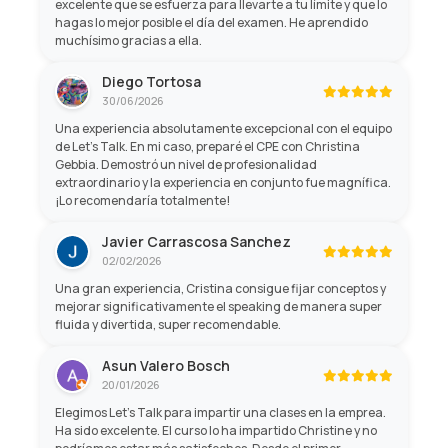
excelente que se esfuerza para llevarte a tu límite y que lo
hagas lo mejor posible el día del examen. He aprendido
muchísimo gracias a ella.
Diego Tortosa
30/06/2026
Una experiencia absolutamente excepcional con el equipo
de Let's Talk. En mi caso, preparé el CPE con Christina
Gebbia. Demostró un nivel de profesionalidad
extraordinario y la experiencia en conjunto fue magnífica.
¡Lo recomendaría totalmente!
Javier Carrascosa Sanchez
02/02/2026
Una gran experiencia, Cristina consigue fijar conceptos y
mejorar significativamente el speaking de manera super
fluida y divertida, super recomendable.
Asun Valero Bosch
20/01/2026
Elegimos Let’s Talk para impartir una clases en la emprea.
Ha sido excelente. El curso lo ha impartido Christine y no