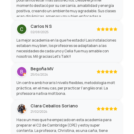
podríamos estar más satisfechos. Desde el primer
momento destacó por su cercanía, amabilidad y energía
positiva, creando un ambiente muy agradable. Sus clases
eran dinámicas, amenas y muy bien enfocadas a
aprender de forma práctica, lo que hacía que el tiempo
Carlos N S
pasara volando mientras mejorábamos nuestro inglés. Sin
02/08/2025
duda, una formación muy recomendable.
La mejor academia en la que he estado! Las instalaciones
estaban muy bien, los profesores se adaptaban a las
necesidades de cada uno y Celia fue muy amable con
nosotros. Mil gracias Let's Talk!!
Begoña MV
25/04/2024
Un centre amb horaris I nivells flexibles, metodologia molt
pràctica, en el meu cas, per practicar l'anglès oral. La
professora nativa molt bona.
Clara Ceballos Soriano
21/02/2024
Hace un mes que he empezado en esta academia para
preparar el C2 de Cambridge (CPE) y estoy super
contenta. La profesora, Christina, es una caña, tiene