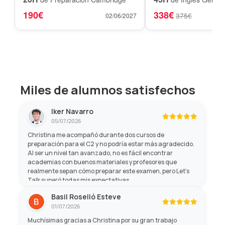
190€
338€
375€
02/06/2027
Miles de alumnos satisfechos
Iker Navarro
05/07/2026
Christina me acompañó durante dos cursos de
preparación para el C2 y no podría estar más agradecido.
Al ser un nivel tan avanzado, no es fácil encontrar
academias con buenos materiales y profesores que
realmente sepan cómo preparar este examen, pero Let's
Talk superó todas mis expectativas.
Basil Roselló Esteve
01/07/2026
Muchísimas gracias a Christina por su gran trabajo