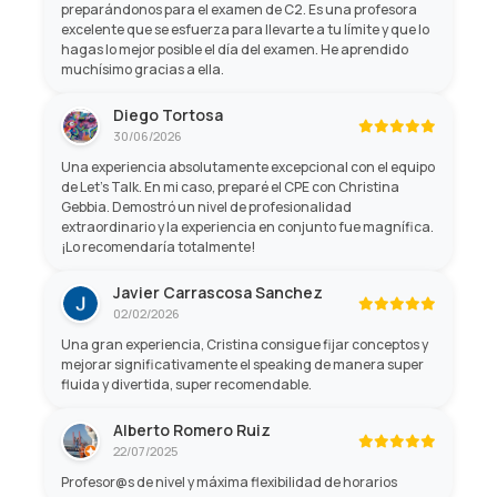
preparándonos para el examen de C2. Es una profesora
excelente que se esfuerza para llevarte a tu límite y que lo
hagas lo mejor posible el día del examen. He aprendido
muchísimo gracias a ella.
Diego Tortosa
30/06/2026
Una experiencia absolutamente excepcional con el equipo
de Let's Talk. En mi caso, preparé el CPE con Christina
Gebbia. Demostró un nivel de profesionalidad
extraordinario y la experiencia en conjunto fue magnífica.
¡Lo recomendaría totalmente!
Javier Carrascosa Sanchez
02/02/2026
Una gran experiencia, Cristina consigue fijar conceptos y
mejorar significativamente el speaking de manera super
fluida y divertida, super recomendable.
Alberto Romero Ruiz
22/07/2025
Profesor@s de nivel y máxima flexibilidad de horarios