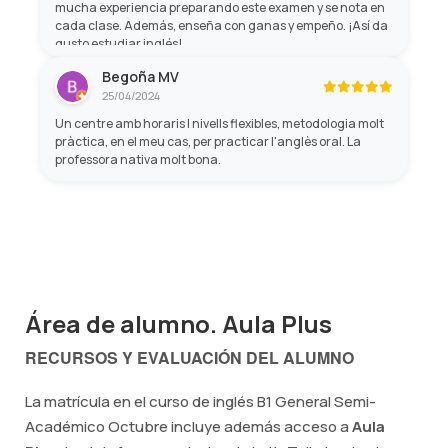
mucha experiencia preparando este examen y se nota en
cada clase. Además, enseña con ganas y empeño. ¡Así da
gusto estudiar inglés!
Begoña MV
25/04/2024
Un centre amb horaris I nivells flexibles, metodologia molt
pràctica, en el meu cas, per practicar l'anglès oral. La
professora nativa molt bona.
Área de alumno. Aula Plus
RECURSOS Y EVALUACIÓN DEL ALUMNO
La matrícula en el curso de inglés B1 General Semi-
Académico Octubre incluye además acceso a
Aula