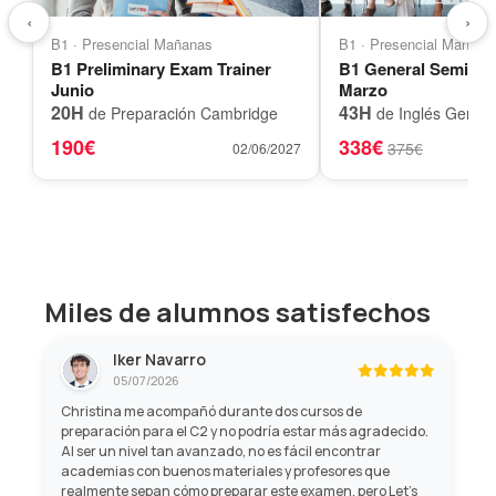
‹
›
B1 · Presencial Mañanas
B1 · Presencial Mañana
B1 Preliminary Exam Trainer
B1 General Semi-A
Junio
Marzo
20H
43H
de Preparación Cambridge
de Inglés Genera
190€
338€
375€
02/06/2027
Miles de alumnos satisfechos
Iker Navarro
05/07/2026
Christina me acompañó durante dos cursos de
preparación para el C2 y no podría estar más agradecido.
Al ser un nivel tan avanzado, no es fácil encontrar
academias con buenos materiales y profesores que
realmente sepan cómo preparar este examen, pero Let's