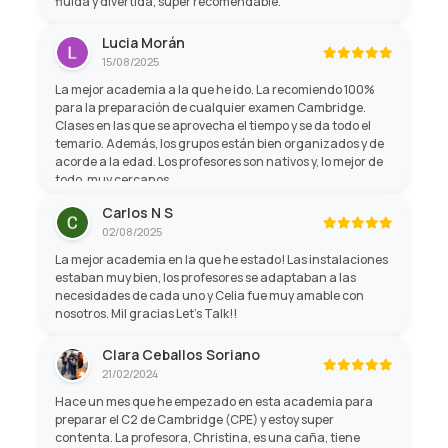
fluida y divertida, super recomendable.
Lucia Morán
15/08/2025
La mejor academia a la que he ido. La recomiendo 100%
para la preparación de cualquier examen Cambridge.
Clases en las que se aprovecha el tiempo y se da todo el
temario. Además, los grupos están bien organizados y de
acorde a la edad. Los profesores son nativos y, lo mejor de
todo, muy cercanos.
Carlos N S
02/08/2025
La mejor academia en la que he estado! Las instalaciones
estaban muy bien, los profesores se adaptaban a las
necesidades de cada uno y Celia fue muy amable con
nosotros. Mil gracias Let's Talk!!
Clara Ceballos Soriano
21/02/2024
Hace un mes que he empezado en esta academia para
preparar el C2 de Cambridge (CPE) y estoy super
contenta. La profesora, Christina, es una caña, tiene