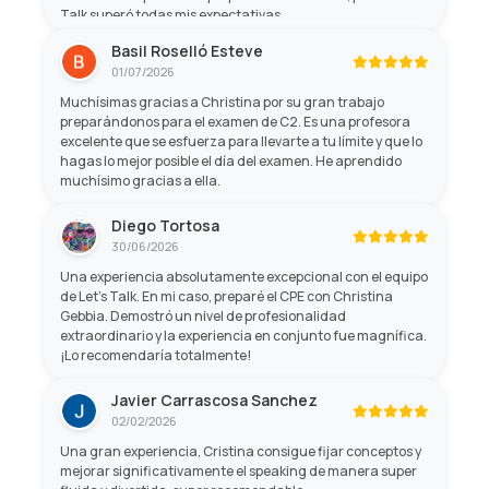
Talk superó todas mis expectativas.
Basil Roselló Esteve
01/07/2026
Muchísimas gracias a Christina por su gran trabajo
preparándonos para el examen de C2. Es una profesora
excelente que se esfuerza para llevarte a tu límite y que lo
hagas lo mejor posible el día del examen. He aprendido
muchísimo gracias a ella.
Diego Tortosa
30/06/2026
Una experiencia absolutamente excepcional con el equipo
de Let's Talk. En mi caso, preparé el CPE con Christina
Gebbia. Demostró un nivel de profesionalidad
extraordinario y la experiencia en conjunto fue magnífica.
¡Lo recomendaría totalmente!
Javier Carrascosa Sanchez
02/02/2026
Una gran experiencia, Cristina consigue fijar conceptos y
mejorar significativamente el speaking de manera super