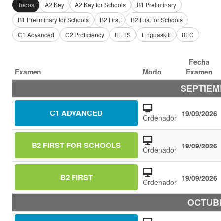
Todos
A2 Key
A2 Key for Schools
B1 Preliminary
B1 Preliminary for Schools
B2 First
B2 First for Schools
C1 Advanced
C2 Proficiency
IELTS
Linguaskill
BEC
Fecha
Examen
Modo
Examen
SEPTIEM
C1 ADVANCED
19/09/2026
Ordenador
B2 FIRST FOR SCHOOLS
19/09/2026
Ordenador
B2 FIRST
19/09/2026
Ordenador
OCTUBR