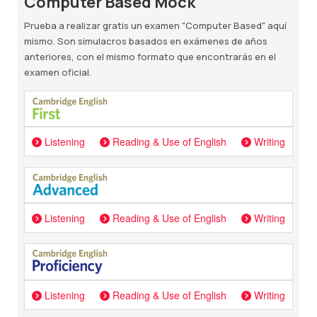
Computer Based Mock
centro examinador.
examen.
Aquí puedes ver una comparativa de las dos
Prueba a realizar gratis un examen "Computer Based" aquí
modalidades y así decidir la más apropiada.
mismo. Son simulacros basados en exámenes de años
anteriores, con el mismo formato que encontrarás en el
examen oficial.
Listening
Reading & Use of English
Writing
Listening
Reading & Use of English
Writing
Listening
Reading & Use of English
Writing