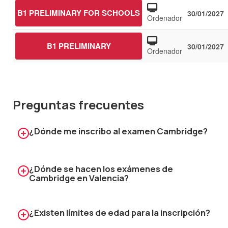
B1 PRELIMINARY FOR SCHOOLS
30/01/2027
Ordenador
B1 PRELIMINARY
30/01/2027
Ordenador
Preguntas frecuentes
¿Dónde me inscribo al examen Cambridge?
Puedes tramitar la inscripción con Let's Talk, centro
preparador oficial Cambridge en Valencia.
¿Dónde se hacen los exámenes de
Al matricularte en el examen oficial con nosotros
Cambridge en Valencia?
disfrutarás de ventajas, como un "Speaking Mock
Los exámenes de Cambridge English en Valencia
Exam" (Simulación de la parte de "Speaking" del
los realizan los centros examinadores autorizados
examen oficial) y las gestión integral desde la
¿Existen límites de edad para la inscripción?
en la provincia de Valencia. El examen se realiza en
formación hasta la entrega del certificado.