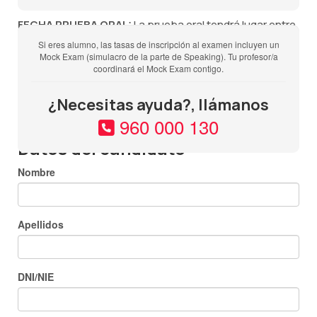
FECHA PRUEBA ORAL:
La prueba oral tendrá lugar entre
una semana antes, los dos días posteriores o el mismo
Si eres alumno, las tasas de inscripción al examen incluyen un
Mock Exam (simulacro de la parte de Speaking). Tu profesor/a
día de la prueba escrita y deberás estar disponible
coordinará el Mock Exam contigo.
durante todo ese período de tiempo pues NO SE PUEDE
CAMBIAR LA FECHA DE NINGUNA DE LAS PARTES DEL
¿Necesitas ayuda?, llámanos
EXAMEN.
960 000 130
Datos del candidato
Nombre
Apellidos
DNI/NIE