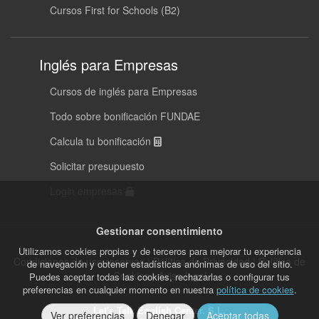
Cursos First for Schools (B2)
Inglés para Empresas
Cursos de inglés para Empresas
Todo sobre bonificación FUNDAE
Calcula tu bonificación
Solicitar presupuesto
Login empresas
Gestionar consentimiento
Utilizamos cookies propias y de terceros para mejorar tu experiencia
Condiciones de uso reservas
|
Política de Privacidad
|
Política de
de navegación y obtener estadísticas anónimas de uso del sitio.
Cookies
|
Aviso legal
Puedes aceptar todas las cookies, rechazarlas o configurar tus
preferencias en cualquier momento en nuestra
política de cookies
.
Let's Talk English Center. S.L.
Ver preferencias
Denegar
Aceptar todas