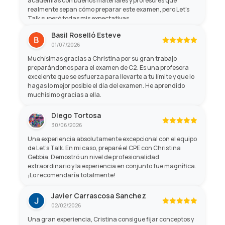
academias con buenos materiales y profesores que
realmente sepan cómo preparar este examen, pero Let's
Talk superó todas mis expectativas.
Basil Roselló Esteve
01/07/2026
Muchísimas gracias a Christina por su gran trabajo
preparándonos para el examen de C2. Es una profesora
excelente que se esfuerza para llevarte a tu límite y que lo
hagas lo mejor posible el día del examen. He aprendido
muchísimo gracias a ella.
Diego Tortosa
30/06/2026
Una experiencia absolutamente excepcional con el equipo
de Let's Talk. En mi caso, preparé el CPE con Christina
Gebbia. Demostró un nivel de profesionalidad
extraordinario y la experiencia en conjunto fue magnífica.
¡Lo recomendaría totalmente!
Javier Carrascosa Sanchez
02/02/2026
Una gran experiencia, Cristina consigue fijar conceptos y