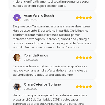
mejorar significativamente el speaking de manera super
fluida y divertida, super recomendable.
Asun Valero Bosch
20/01/2026
Elegimos Let’s Talk para impartir una clases en la emprea.
Ha sido excelente. El curso lo ha impartido Christine y no
podríamos estar más satisfechos. Desde el primer
momento destacó por su cercanía, amabilidad y energía
positiva, creando un ambiente muy agradable. Sus clases
eran dinámicas, amenas y muy bien enfocadas a
aprender de forma práctica, lo que hacía que el tiempo
Yolanda Ramos
pasara volando mientras mejorábamos nuestro inglés. Sin
06/02/2024
duda, una formación muy recomendable.
Es una academia muy bien organizada con profesores
nativos y con una amplia oferta de horarios y niveles de
aprendizaje para adaptarse a cada alumno.
Clara Ceballos Soriano
21/02/2024
Hace un mes que he empezado en esta academia para
preparar el C2 de Cambridge (CPE) y estoy super
contenta. La profesora, Christina, es una caña, tiene