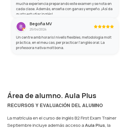
mucha experiencia preparando este examen y se nota en
cada clase. Además, enseña con ganas y empeño. ¡Así da
gusto estudiar inglés!
Begoña MV
25/04/2024
Un centre amb horaris I nivells flexibles, metodologia molt
pràctica, en el meu cas, per practicar l'anglès oral. La
professora nativa molt bona.
Área de alumno. Aula Plus
RECURSOS Y EVALUACIÓN DEL ALUMNO
La matrícula en el curso de inglés B2 First Exam Trainer
Septiembre incluye además acceso a
Aula Plus
, la