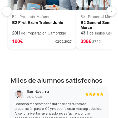
‹
›
B2 · Presencial Mañanas
B2 · Presencial Mañana
B2 First Exam Trainer Junio
B2 General Semi-A
Marzo
20H
43H
de Preparación Cambridge
de Inglés Genera
190€
338€
375€
02/06/2027
Miles de alumnos satisfechos
Iker Navarro
05/07/2026
Christina me acompañó durante dos cursos de
preparación para el C2 y no podría estar más agradecido.
Al ser un nivel tan avanzado, no es fácil encontrar