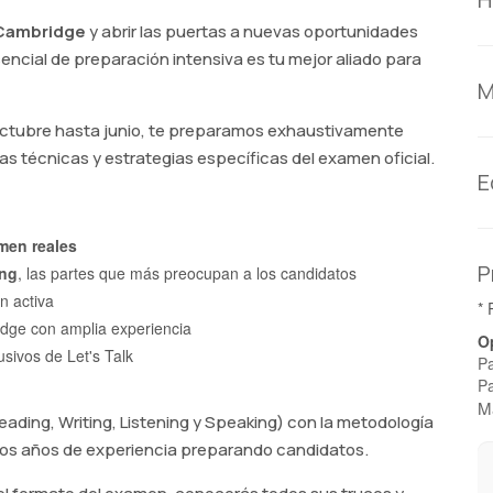
e Cambridge
y abrir las puertas a nuevas oportunidades
ncial de preparación intensiva es tu mejor aliado para
M
octubre hasta junio, te preparamos exhaustivamente
as técnicas y estrategias específicas del examen oficial.
E
men reales
P
ing
, las partes que más preocupan a los candidatos
n activa
* 
dge con amplia experiencia
O
usivos de Let's Talk
Pa
Pa
Ma
eading, Writing, Listening y Speaking) con la metodología
os años de experiencia preparando candidatos.