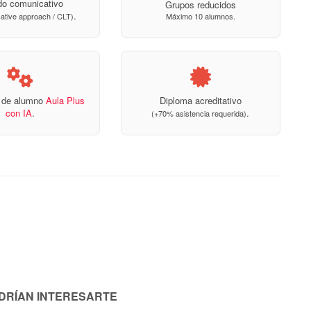
o comunicativo
Grupos reducidos
.
Máximo 10 alumnos.
ative approach / CLT)
a de alumno
Aula Plus
Diploma acreditativo
con IA
.
.
(+70% asistencia requerida)
ODRÍAN INTERESARTE