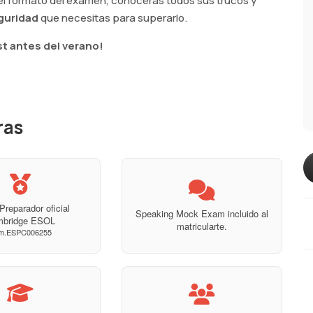
 el formato del examen, conocerás todos sus trucos y
guridad
que necesitas para superarlo.
st antes del verano!
ras
Preparador oficial
Speaking Mock Exam incluido al
mbridge ESOL
matricularte.
m.ESPC006255