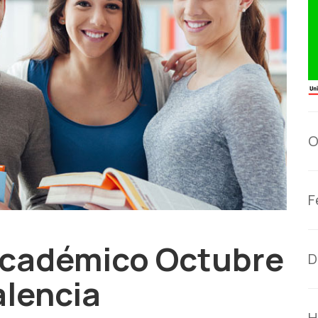
O
F
 Académico Octubre
D
alencia
H