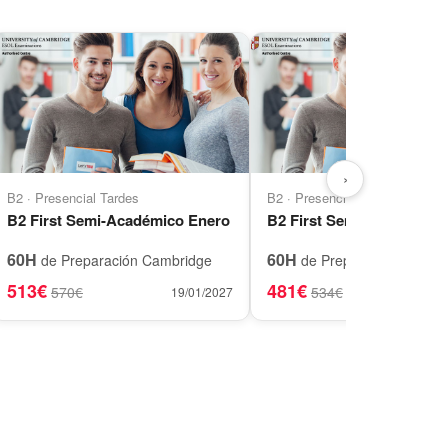
›
B2 · Presencial Tardes
B2 · Presencial Tardes
B2 First Semi-Académico Enero
B2 First Semi-Académico
60H
60H
de Preparación Cambridge
de Preparación Cambr
513€
481€
570€
534€
19/01/2027
11