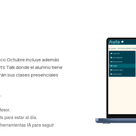
, enseña con ganas y
 ¡Así da gusto estudiar
émico Octubre incluye además
et's Talk donde el alumno tiene
án sus clases presenciales
.
fesor.
 para estar al día.
 herramientas IA para seguir