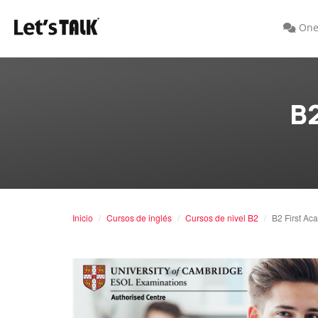
One
B
Inicio
Cursos de inglés
Cursos de nivel B2
B2 First Ac