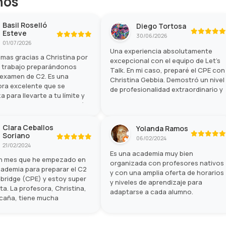
hos
Basil Roselló
Diego Tortosa
Esteve
30/06/2026
01/07/2026
Una experiencia absolutamente
mas gracias a Christina por
excepcional con el equipo de Let's
n trabajo preparándonos
Talk. En mi caso, preparé el CPE con
 examen de C2. Es una
Christina Gebbia. Demostró un nivel
ra excelente que se
de profesionalidad extraordinario y
a para llevarte a tu límite y
la experiencia en conjunto fue
hagas lo mejor posible el día
magnífica. ¡Lo recomendaría
amen. He aprendido
totalmente!
mo gracias a ella.
Clara Ceballos
Yolanda Ramos
Soriano
06/02/2024
21/02/2024
Es una academia muy bien
n mes que he empezado en
organizada con profesores nativos
ademia para preparar el C2
y con una amplia oferta de horarios
bridge (CPE) y estoy super
y niveles de aprendizaje para
a. La profesora, Christina,
adaptarse a cada alumno.
 caña, tiene mucha
encia preparando este
y se nota en cada clase.