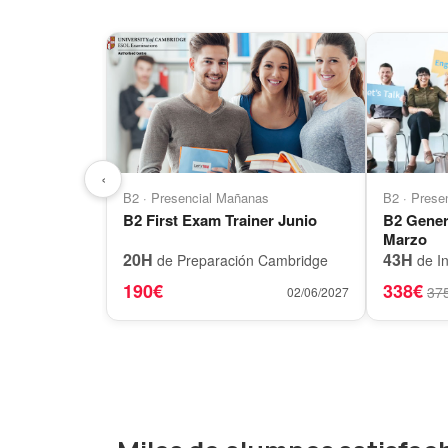
‹
B2 · Presencial Mañanas
B2 · Prese
B2 First Exam Trainer Junio
B2 Gener
Marzo
20H
43H
de Preparación Cambridge
de In
190€
338€
37
02/06/2027