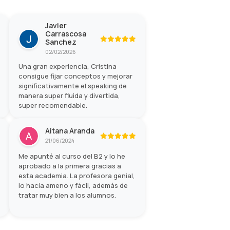
Javier
Carrascosa
Sanchez
02/02/2026
Una gran experiencia, Cristina
consigue fijar conceptos y mejorar
significativamente el speaking de
manera super fluida y divertida,
super recomendable.
Aitana Aranda
21/06/2024
Me apunté al curso del B2 y lo he
aprobado a la primera gracias a
esta academia. La profesora genial,
lo hacía ameno y fácil, además de
tratar muy bien a los alumnos.
Salgo muy satisfecha y estoy
segura de que para los siguientes
títulos volveré.