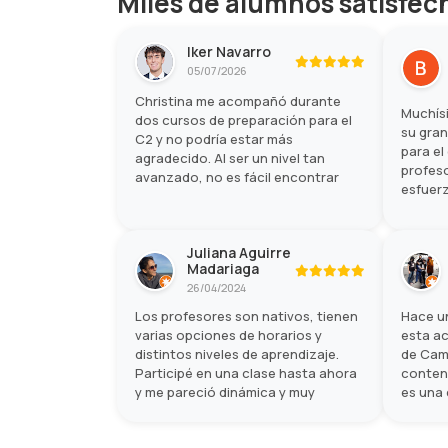
Miles de alumnos satisfec
Iker Navarro
05/07/2026
Christina me acompañó durante
Muchísi
dos cursos de preparación para el
su gra
C2 y no podría estar más
para el
agradecido. Al ser un nivel tan
profeso
avanzado, no es fácil encontrar
esfuerz
academias con buenos materiales y
que lo 
profesores que realmente sepan
del ex
cómo preparar este examen, pero
muchísi
Juliana Aguirre
Let's Talk superó todas mis
Madariaga
expectativas.
26/04/2024
Los profesores son nativos, tienen
Hace u
varias opciones de horarios y
esta ac
distintos niveles de aprendizaje.
de Cam
Participé en una clase hasta ahora
content
y me pareció dinámica y muy
es una
enriquecedora.
experi
examen 