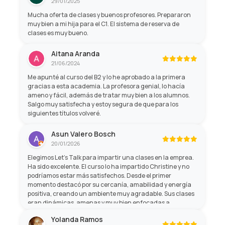
29/01/2025
Mucha oferta de clases y buenos profesores. Prepararon
muy bien a mi hija para el C1. El sistema de reserva de
clases es muy bueno.
Aitana Aranda
21/06/2024
Me apunté al curso del B2 y lo he aprobado a la primera
gracias a esta academia. La profesora genial, lo hacía
ameno y fácil, además de tratar muy bien a los alumnos.
Salgo muy satisfecha y estoy segura de que para los
siguientes títulos volveré.
Asun Valero Bosch
20/01/2026
Elegimos Let’s Talk para impartir una clases en la emprea.
Ha sido excelente. El curso lo ha impartido Christine y no
podríamos estar más satisfechos. Desde el primer
momento destacó por su cercanía, amabilidad y energía
positiva, creando un ambiente muy agradable. Sus clases
eran dinámicas, amenas y muy bien enfocadas a
aprender de forma práctica, lo que hacía que el tiempo
Yolanda Ramos
pasara volando mientras mejorábamos nuestro inglés. Sin