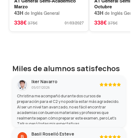
A1 General Semi-Académico
A1 General Semi-A
Marzo
Octubre
43H
43H
de Inglés General
de Inglés Genera
338€
338€
375€
375€
01/03/2027
Miles de alumnos satisfechos
Iker Navarro
05/07/2026
Christina me acompañó durante dos cursos de
preparación para el C2 y no podría estar más agradecido.
Al ser un nivel tan avanzado, no es fácil encontrar
academias con buenos materiales y profesores que
realmente sepan cómo preparar este examen, pero Let's
Talk superó todas mis expectativas.
Basil Roselló Esteve