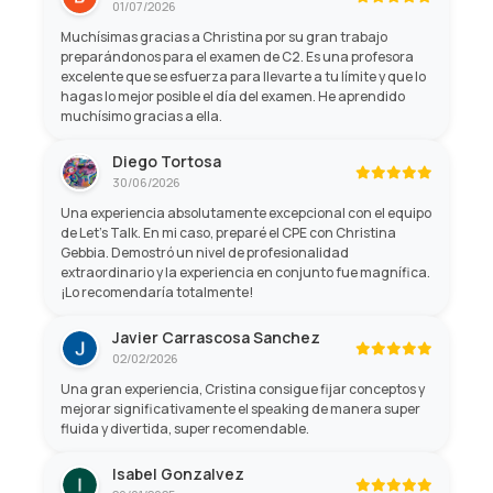
01/07/2026
Muchísimas gracias a Christina por su gran trabajo
preparándonos para el examen de C2. Es una profesora
excelente que se esfuerza para llevarte a tu límite y que lo
hagas lo mejor posible el día del examen. He aprendido
muchísimo gracias a ella.
Diego Tortosa
30/06/2026
Una experiencia absolutamente excepcional con el equipo
de Let's Talk. En mi caso, preparé el CPE con Christina
Gebbia. Demostró un nivel de profesionalidad
extraordinario y la experiencia en conjunto fue magnífica.
¡Lo recomendaría totalmente!
Javier Carrascosa Sanchez
02/02/2026
Una gran experiencia, Cristina consigue fijar conceptos y
mejorar significativamente el speaking de manera super
fluida y divertida, super recomendable.
Isabel Gonzalvez