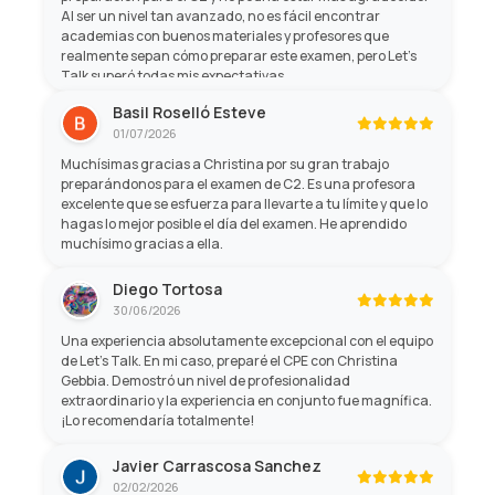
Al ser un nivel tan avanzado, no es fácil encontrar
academias con buenos materiales y profesores que
realmente sepan cómo preparar este examen, pero Let's
Talk superó todas mis expectativas.
Basil Roselló Esteve
01/07/2026
Muchísimas gracias a Christina por su gran trabajo
preparándonos para el examen de C2. Es una profesora
excelente que se esfuerza para llevarte a tu límite y que lo
hagas lo mejor posible el día del examen. He aprendido
muchísimo gracias a ella.
Diego Tortosa
30/06/2026
Una experiencia absolutamente excepcional con el equipo
de Let's Talk. En mi caso, preparé el CPE con Christina
Gebbia. Demostró un nivel de profesionalidad
extraordinario y la experiencia en conjunto fue magnífica.
¡Lo recomendaría totalmente!
Javier Carrascosa Sanchez
02/02/2026