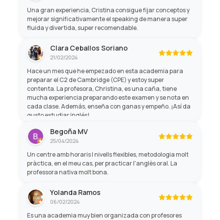
Una gran experiencia, Cristina consigue fijar conceptos y
mejorar significativamente el speaking de manera super
fluida y divertida, super recomendable.
Clara Ceballos Soriano
21/02/2024
Hace un mes que he empezado en esta academia para
preparar el C2 de Cambridge (CPE) y estoy super
contenta. La profesora, Christina, es una caña, tiene
mucha experiencia preparando este examen y se nota en
cada clase. Además, enseña con ganas y empeño. ¡Así da
gusto estudiar inglés!
Begoña MV
25/04/2024
Un centre amb horaris I nivells flexibles, metodologia molt
pràctica, en el meu cas, per practicar l'anglès oral. La
professora nativa molt bona.
Yolanda Ramos
06/02/2024
Es una academia muy bien organizada con profesores