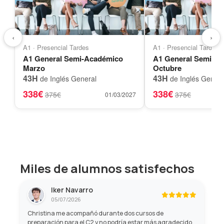
‹
›
A1 · Presencial Tardes
A1 · Presencial Tardes
A1 General Semi-Académico
A1 General Semi-A
Marzo
Octubre
43H
43H
de Inglés General
de Inglés Genera
338€
338€
375€
375€
01/03/2027
Miles de alumnos satisfechos
Iker Navarro
05/07/2026
Christina me acompañó durante dos cursos de
preparación para el C2 y no podría estar más agradecido.