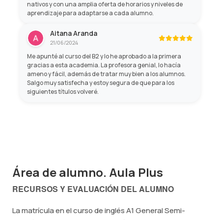
nativos y con una amplia oferta de horarios y niveles de
aprendizaje para adaptarse a cada alumno.
Aitana Aranda
21/06/2024
Me apunté al curso del B2 y lo he aprobado a la primera
gracias a esta academia. La profesora genial, lo hacía
ameno y fácil, además de tratar muy bien a los alumnos.
Salgo muy satisfecha y estoy segura de que para los
siguientes títulos volveré.
Área de alumno. Aula Plus
RECURSOS Y EVALUACIÓN DEL ALUMNO
La matrícula en el curso de inglés A1 General Semi-