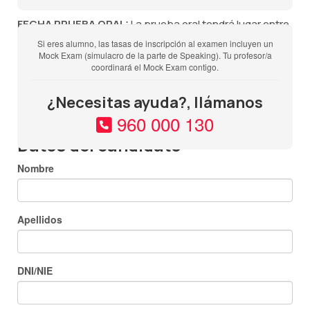
FECHA PRUEBA ORAL:
La prueba oral tendrá lugar entre
una semana antes, los dos días posteriores o el mismo
Si eres alumno, las tasas de inscripción al examen incluyen un
Mock Exam (simulacro de la parte de Speaking). Tu profesor/a
día de la prueba escrita y deberás estar disponible
coordinará el Mock Exam contigo.
durante todo ese período de tiempo pues NO SE PUEDE
CAMBIAR LA FECHA DE NINGUNA DE LAS PARTES DEL
¿Necesitas ayuda?, llámanos
EXAMEN.
960 000 130
Datos del candidato
Nombre
Apellidos
DNI/NIE