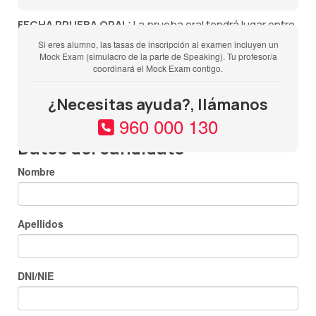
FECHA PRUEBA ORAL:
La prueba oral tendrá lugar entre
una semana antes, los dos días posteriores o el mismo
Si eres alumno, las tasas de inscripción al examen incluyen un
Mock Exam (simulacro de la parte de Speaking). Tu profesor/a
día de la prueba escrita y deberás estar disponible
coordinará el Mock Exam contigo.
durante todo ese período de tiempo pues NO SE PUEDE
CAMBIAR LA FECHA DE NINGUNA DE LAS PARTES DEL
¿Necesitas ayuda?, llámanos
EXAMEN.
960 000 130
Datos del candidato
Nombre
Apellidos
DNI/NIE