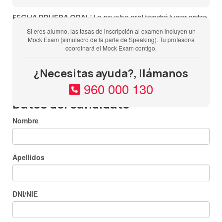
FECHA PRUEBA ORAL:
La prueba oral tendrá lugar entre
una semana antes, los dos días posteriores o el mismo
Si eres alumno, las tasas de inscripción al examen incluyen un
Mock Exam (simulacro de la parte de Speaking). Tu profesor/a
día de la prueba escrita y deberás estar disponible
coordinará el Mock Exam contigo.
durante todo ese período de tiempo pues NO SE PUEDE
CAMBIAR LA FECHA DE NINGUNA DE LAS PARTES DEL
¿Necesitas ayuda?, llámanos
EXAMEN.
960 000 130
Datos del candidato
Nombre
Apellidos
DNI/NIE