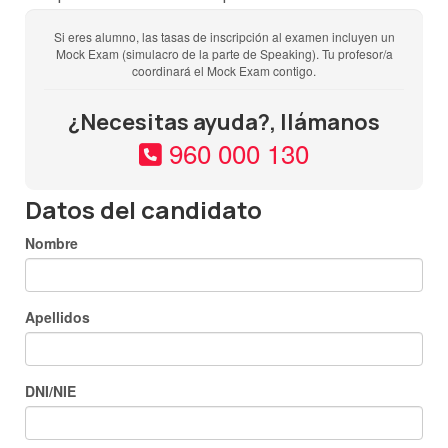
FECHA PRUEBA ORAL:
La prueba oral tendrá lugar entre
Si eres alumno, las tasas de inscripción al examen incluyen un
Mock Exam (simulacro de la parte de Speaking). Tu profesor/a
una semana antes, los dos días posteriores o el mismo
coordinará el Mock Exam contigo.
día de la prueba escrita y deberás estar disponible
durante todo ese período de tiempo pues NO SE PUEDE
¿Necesitas ayuda?, llámanos
CAMBIAR LA FECHA DE NINGUNA DE LAS PARTES DEL
960 000 130
EXAMEN.
Datos del candidato
Nombre
Apellidos
DNI/NIE